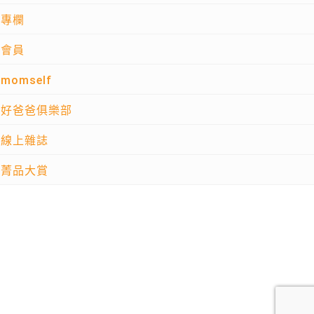
專欄
會員
momself
好爸爸俱樂部
線上雜誌
菁品大賞