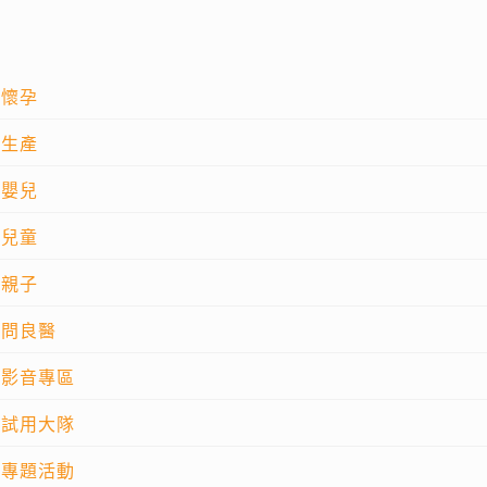
懷孕
生產
嬰兒
兒童
親子
問良醫
影音專區
試用大隊
專題活動