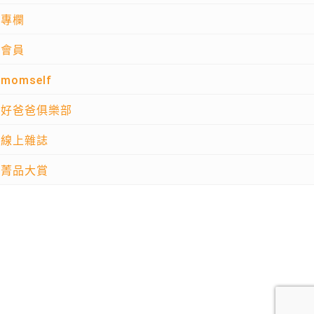
專欄
會員
momself
好爸爸俱樂部
線上雜誌
菁品大賞