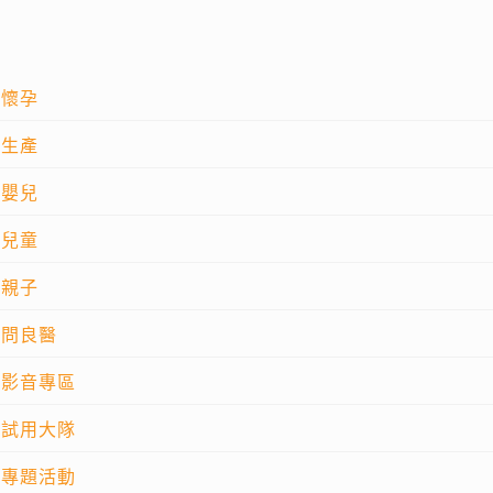
懷孕
生產
嬰兒
兒童
親子
問良醫
影音專區
試用大隊
專題活動