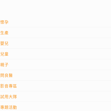
懷孕
生產
嬰兒
兒童
親子
問良醫
影音專區
試用大隊
專題活動