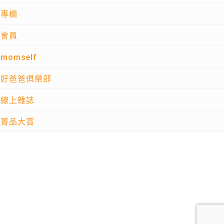
專欄
會員
momself
好爸爸俱樂部
線上雜誌
菁品大賞