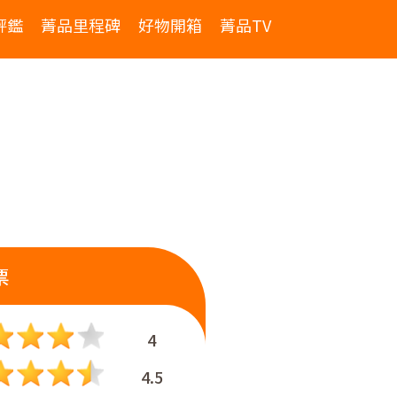
評鑑
菁品里程碑
好物開箱
菁品TV
票
4
4.5