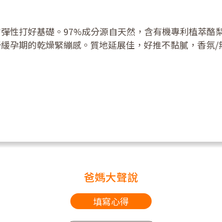
彈性打好基礎。97%成分源自天然，含有機專利植萃酪
緩孕期的乾燥緊繃感。質地延展佳，好推不黏膩，香氛/
爸媽大聲說
填寫心得