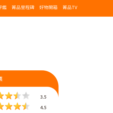
評鑑
菁品里程碑
好物開箱
菁品TV
票
3.5
4.5