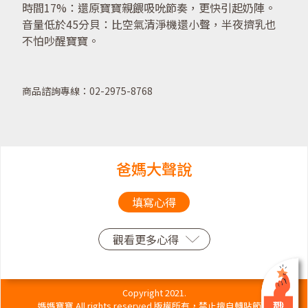
時間17%：還原寶寶親餵吸吮節奏，更快引起奶陣。
音量低於45分貝：比空氣清淨機還小聲，半夜擠乳也
不怕吵醒寶寶。
商品諮詢專線：02-2975-8768
爸媽大聲說
填寫心得
觀看更多心得
Copyright 2021.
媽媽寶寶 All rights reserved.版權所有，禁止擅自轉貼節錄