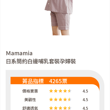
Ｍamamia
日系簡約白邊哺乳套裝孕婦裝
菁品指標 4265票
價格實惠
4.5
美觀性
4.5
舒適透氣
4.5