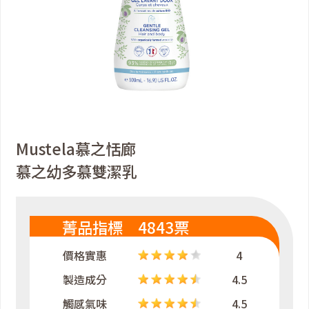
Mustela慕之恬廊
慕之幼多慕雙潔乳
菁品指標 4843票
價格實惠
4
製造成分
4.5
觸感氣味
4.5