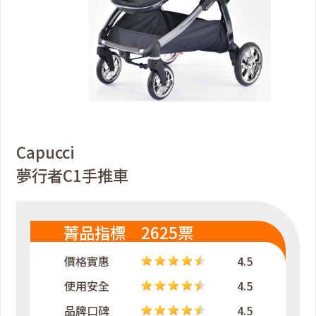
Capucci
夢行者C1手推車
菁品指標 2625票
價格實惠
4.5
使用安全
4.5
品牌口碑
4.5