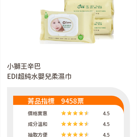
小獅王辛巴
EDI超純水嬰兒柔濕巾
菁品指標 9458票
價格實惠
4.5
成分溫和
4.5
抽取方便
4.5