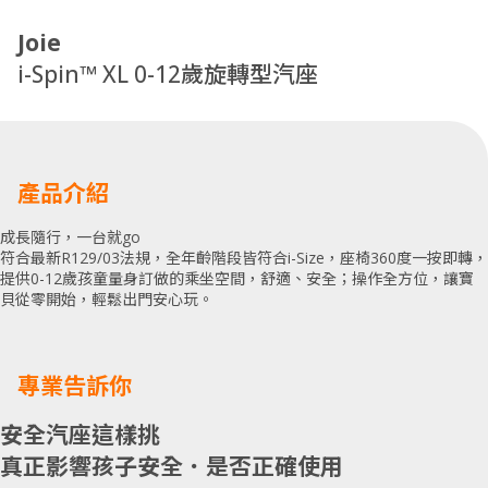
Joie
i-Spin™ XL 0-12歲旋轉型汽座
產品介紹
成長隨行，一台就go
符合最新R129/03法規，全年齡階段皆符合i-Size，座椅360度一按即轉，
提供0-12歲孩童量身訂做的乘坐空間，舒適、安全；操作全方位，讓寶
貝從零開始，輕鬆出門安心玩。
專業告訴你
安全汽座這樣挑
真正影響孩子安全．是否正確使用