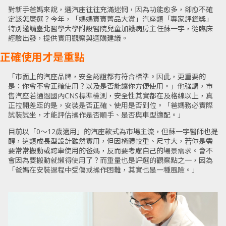
對新手爸媽來說，選汽座往往充滿迷惘，因為功能愈多，卻愈不確
定該怎麼選？今年，「媽媽寶寶菁品大賞」汽座類「專家評鑑獎」
特別邀請臺北醫學大學附設醫院兒童加護病房主任蘇一宇，從臨床
經驗出發，提供實用觀察與選購建議。
正確使用才是重點
「市面上的汽座品牌，安全認證都有符合標準。因此，更重要的
是：你會不會正確使用？以及是否能讓你方便使用。」他強調，市
售汽座若通過國內
CNS
標準檢測，安全性其實都在及格線以上，真
正拉開差距的是，安裝是否正確、使用是否到位。「爸媽務必實際
試裝試坐，才能評估操作是否順手、是否與車型適配。」
目前以「0～12歲適用」的汽座款式為市場主流，但蘇一宇醫師也提
醒，這類成長型設計雖然實用，但因椅體較重、尺寸大，若你是需
要常常搬動或跨車使用的爸媽，反而要考慮自己的場景需求。會不
會因為要搬動就懶得使用了？而重量也是評選的觀察點之一，因為
「爸媽在安裝過程中受傷或操作困難，其實也是一種風險。」