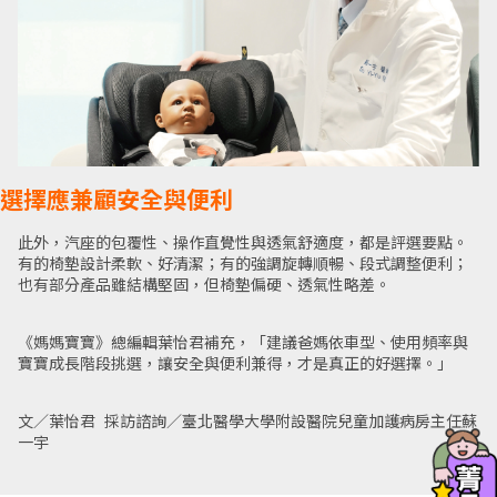
選擇應兼顧安全與便利
此外，汽座的包覆性、操作直覺性與透氣舒適度，都是評選要點。
有的椅墊設計柔軟、好清潔；有的強調旋轉順暢、段式調整便利；
也有部分產品雖結構堅固，但椅墊偏硬、透氣性略差。
《媽媽寶寶》總編輯葉怡君補充，「建議爸媽依車型、使用頻率與
寶寶成長階段挑選，讓安全與便利兼得，才是真正的好選擇。」
文／葉怡君 採訪諮詢／臺北醫學大學附設醫院兒童加護病房主任蘇
一宇