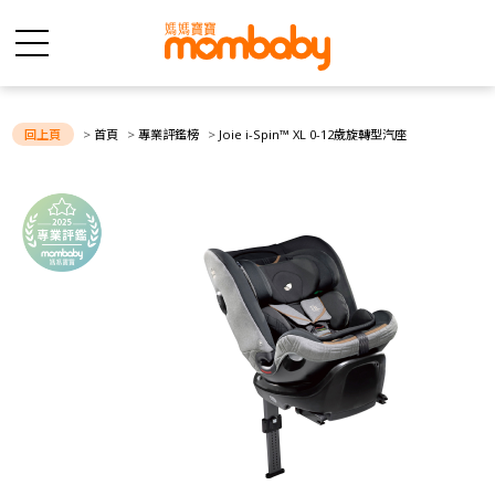
菁品榮耀榜
專業評鑑榜
回上頁
>
首頁
>
專業評鑑榜
>
Joie i-Spin™ XL 0-12歲旋轉型汽座
好物開箱
菁品ＴＶ
爸媽評鑑團