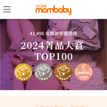
菁品榮耀榜
專業評鑑榜
好物開箱
菁品ＴＶ
爸媽評鑑團